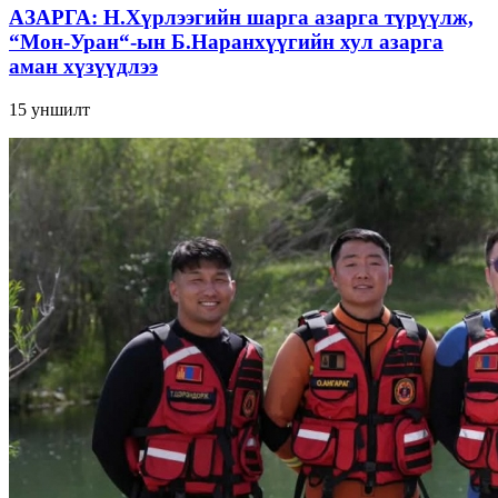
АЗАРГА: Н.Хүрлээгийн шарга азарга түрүүлж,
“Мон-Уран“-ын Б.Наранхүүгийн хул азарга
аман хүзүүдлээ
15
уншилт