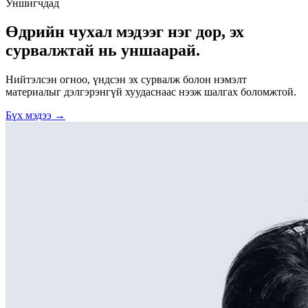
Уншигчдад
Өдрийн чухал мэдээг нэг дор, эх
сурвалжтай нь уншаарай.
Нийтэлсэн огноо, үндсэн эх сурвалж болон нэмэлт
материалыг дэлгэрэнгүй хуудаснаас нээж шалгах боломжтой.
Бүх мэдээ →