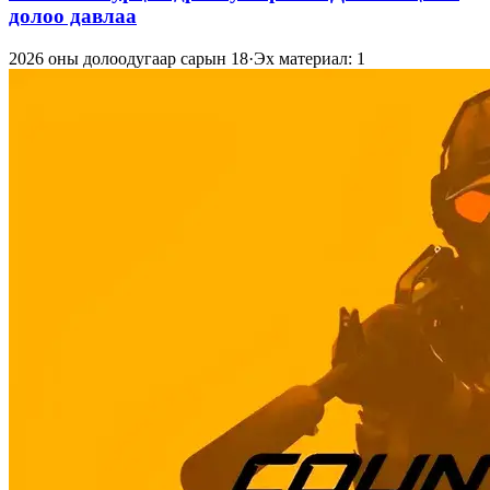
долоо давлаа
2026 оны долоодугаар сарын 18
·
Эх материал: 1