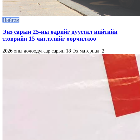
Нийгэм
Энэ сарын 25-ны өдрийг дуустал нийтийн
тээврийн 15 чиглэлийг өөрчиллөө
2026 оны долоодугаар сарын 18
·
Эх материал: 2