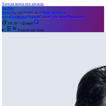
Үндсэн мэдээ рүү алгасах
tuuchee
.
Нүүр
Улс төр
Эдийн засаг
Нийгэм
Эрүүл
мэнд
Боловсрол
Дэлхий
Спорт
Соёл урлаг
Технологи
УБ 20° · Цэлмэг
Үндсэн цэс нээх