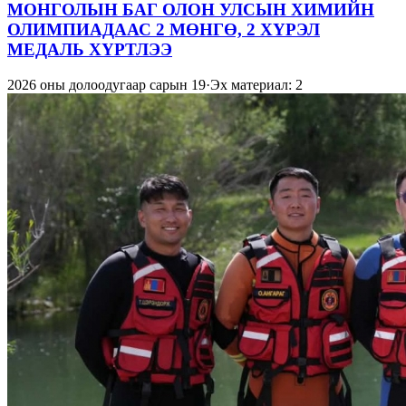
МОНГОЛЫН БАГ ОЛОН УЛСЫН ХИМИЙН
ОЛИМПИАДААС 2 МӨНГӨ, 2 ХҮРЭЛ
МЕДАЛЬ ХҮРТЛЭЭ
2026 оны долоодугаар сарын 19
·
Эх материал: 2