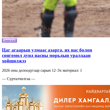
Ерөнхий
Цаг агаарын улмаас азарга, их нас болон
сонгомол дунд насны морьдын уралдаан
хойшилжээ
2026 оны долоодугаар сарын 12
·
Эх материал: 1
— Сурталчилгаа —