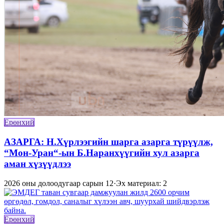
Ерөнхий
АЗАРГА: Н.Хүрлээгийн шарга азарга түрүүлж,
“Мон-Уран“-ын Б.Наранхүүгийн хул азарга
аман хүзүүдлээ
2026 оны долоодугаар сарын 12
·
Эх материал: 2
Ерөнхий