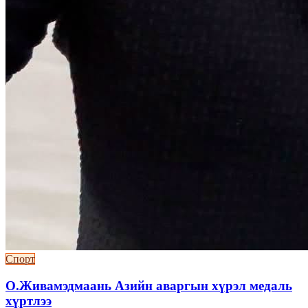
Спорт
О.Живамэдмаань Азийн аваргын хүрэл медаль
хүртлээ