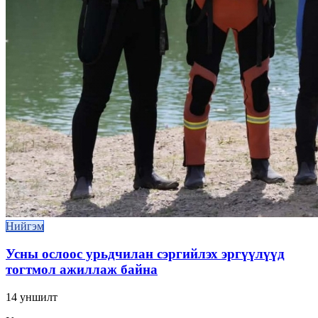
Нийгэм
Усны ослоос урьдчилан сэргийлэх эргүүлүүд
тогтмол ажиллаж байна
14
уншилт