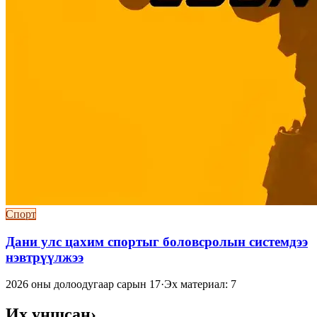
Спорт
Дани улс цахим спортыг боловсролын системдээ
нэвтрүүлжээ
2026 оны долоодугаар сарын 17
·
Эх материал: 7
Их уншсан
›