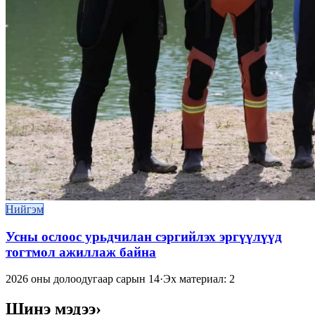
Нийгэм
Усны ослоос урьдчилан сэргийлэх эргүүлүүд
тогтмол ажиллаж байна
2026 оны долоодугаар сарын 14
·
Эх материал: 2
Шинэ мэдээ
›