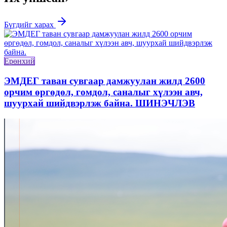
Бүгдийг харах
Ерөнхий
ЭМДЕГ таван сувгаар дамжуулан жилд 2600
орчим өргөдөл, гомдол, саналыг хүлээн авч,
шуурхай шийдвэрлэж байна. ШИНЭЧЛЭВ