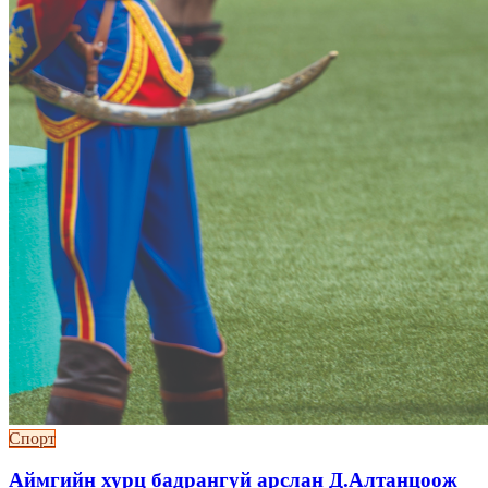
Спорт
Аймгийн хурц бадрангуй арслан Д.Алтанцоож