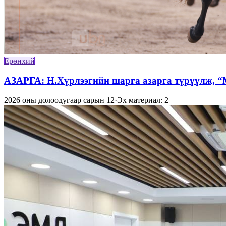
Ерөнхий
АЗАРГА: Н.Хүрлээгийн шарга азарга түрүүлж, “
2026 оны долоодугаар сарын 12
·
Эх материал: 2