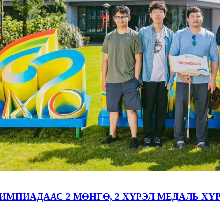
МПИАДААС 2 МӨНГӨ, 2 ХҮРЭЛ МЕДАЛЬ ХҮ