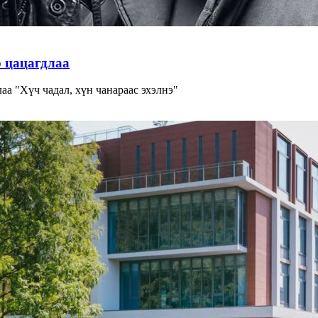
р цацагдлаа
 "Хүч чадал, хүн чанараас эхэлнэ"