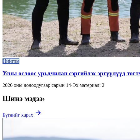
Нийгэм
Усны ослоос урьдчилан сэргийлэх эргүүлүүд тог
2026 оны долоодугаар сарын 14
·
Эх материал: 2
Шинэ мэдээ
›
Бүгдийг харах