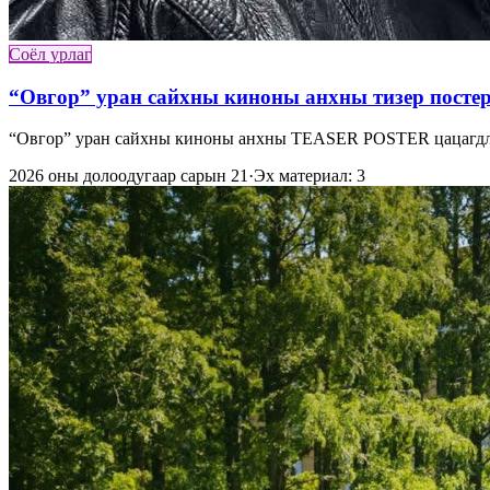
Соёл урлаг
“Овгор” уран сайхны киноны анхны тизер посте
“Овгор” уран сайхны киноны анхны TEASER POSTER цацагдлаа
2026 оны долоодугаар сарын 21
·
Эх материал: 3