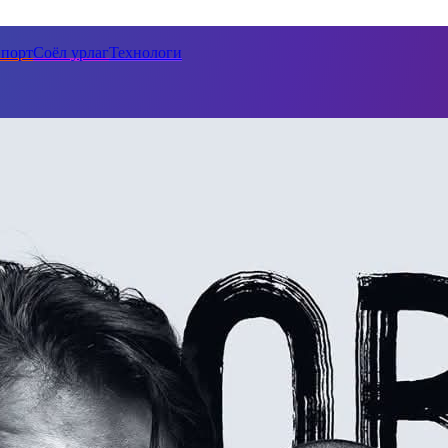
порт
Соёл урлаг
Технологи