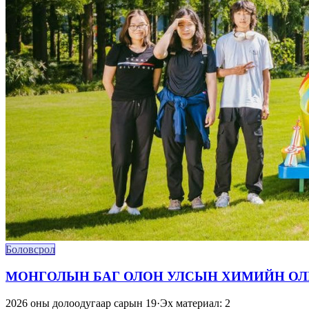
Боловсрол
МОНГОЛЫН БАГ ОЛОН УЛСЫН ХИМИЙН ОЛИ
2026 оны долоодугаар сарын 19
·
Эх материал: 2