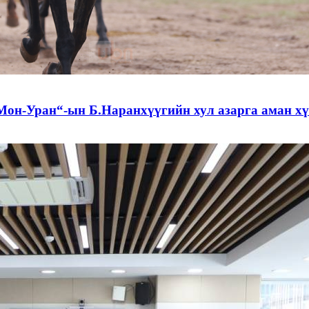
Мон-Уран“-ын Б.Наранхүүгийн хул азарга аман хү