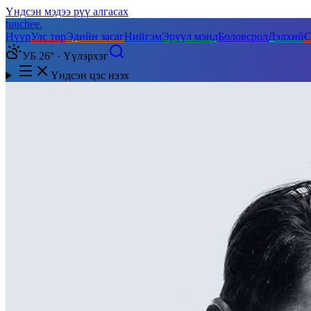
Үндсэн мэдээ рүү алгасах
tuuchee
.
Нүүр
Улс төр
Эдийн засаг
Нийгэм
Эрүүл мэнд
Боловсрол
Дэлхий
С
УБ 26° · Үүлэрхэг
Үндсэн цэс нээх