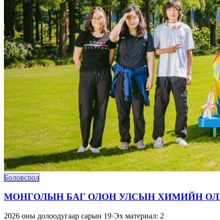
Боловсрол
МОНГОЛЫН БАГ ОЛОН УЛСЫН ХИМИЙН ОЛИ
2026 оны долоодугаар сарын 19
·
Эх материал: 2