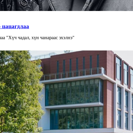
р цацагдлаа
 "Хүч чадал, хүн чанараас эхэлнэ"