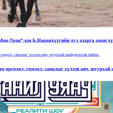
Мон-Уран“-ын Б.Наранхүүгийн хул азарга аман хү
им өргөдөл, гомдол, саналыг хүлээн авч, шуурх