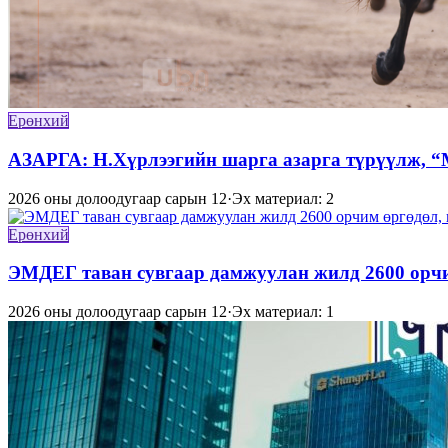
Ерөнхий
АЗАРГА: Н.Хүрлээгийн шарга азарга түрүүлж, “
2026 оны долоодугаар сарын 12
·
Эх материал: 2
Ерөнхий
ЭМДЕГ таван сувгаар дамжуулан жилд 2600 орч
2026 оны долоодугаар сарын 12
·
Эх материал: 1