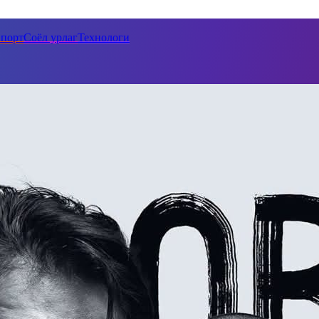
порт
Соёл урлаг
Технологи