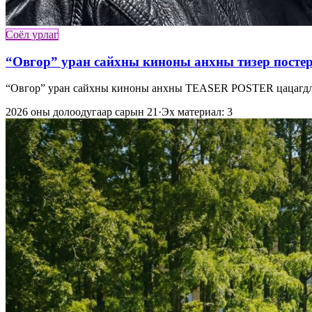
Соёл урлаг
“Овгор” уран сайхны киноны анхны тизер посте
“Овгор” уран сайхны киноны анхны TEASER POSTER цацагдлаа
2026 оны долоодугаар сарын 21
·
Эх материал: 3