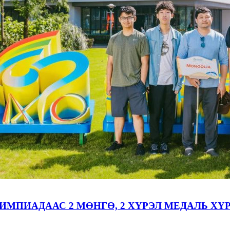
МПИАДААС 2 МӨНГӨ, 2 ХҮРЭЛ МЕДАЛЬ ХҮ