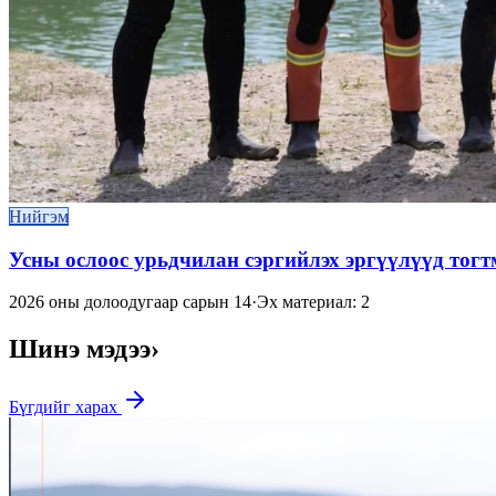
Нийгэм
Усны ослоос урьдчилан сэргийлэх эргүүлүүд тог
2026 оны долоодугаар сарын 14
·
Эх материал: 2
Шинэ мэдээ
›
Бүгдийг харах