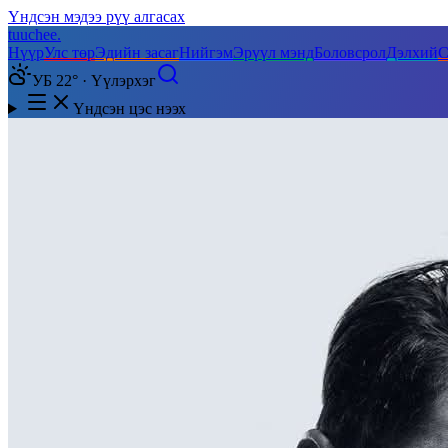
Үндсэн мэдээ рүү алгасах
tuuchee
.
Нүүр
Улс төр
Эдийн засаг
Нийгэм
Эрүүл мэнд
Боловсрол
Дэлхий
С
УБ 22° · Үүлэрхэг
Үндсэн цэс нээх