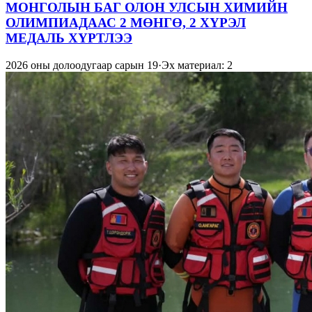
МОНГОЛЫН БАГ ОЛОН УЛСЫН ХИМИЙН
ОЛИМПИАДААС 2 МӨНГӨ, 2 ХҮРЭЛ
МЕДАЛЬ ХҮРТЛЭЭ
2026 оны долоодугаар сарын 19
·
Эх материал: 2