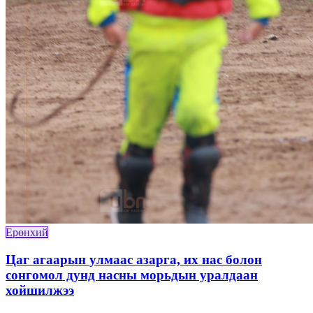
Ерөнхий
Цаг агаарын улмаас азарга, их нас болон
сонгомол дунд насны морьдын уралдаан
хойшилжээ