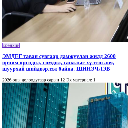
Ерөнхий
ЭМДЕГ таван сувгаар дамжуулан жилд 2600
орчим өргөдөл, гомдол, саналыг хүлээн авч,
шуурхай шийдвэрлэж байна. ШИНЭЧЛЭВ
2026 оны долоодугаар сарын 12
·
Эх материал: 1