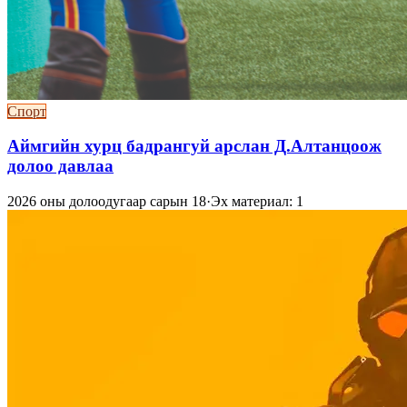
Спорт
Аймгийн хурц бадрангуй арслан Д.Алтанцоож
долоо давлаа
2026 оны долоодугаар сарын 18
·
Эх материал: 1