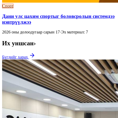
Спорт
Дани улс цахим спортыг боловсролын системдээ
нэвтрүүлжээ
2026 оны долоодугаар сарын 17
·
Эх материал: 7
Их уншсан
›
Бүгдийг харах