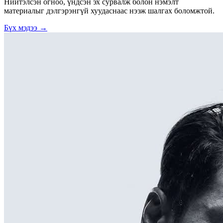
Нийтэлсэн огноо, үндсэн эх сурвалж болон нэмэлт
материалыг дэлгэрэнгүй хуудаснаас нээж шалгах боломжтой.
Бүх мэдээ →