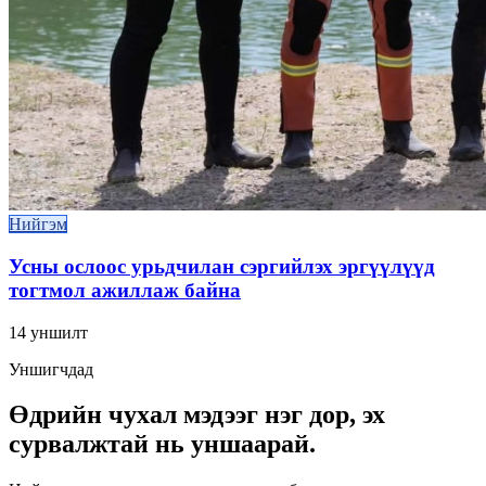
Нийгэм
Усны ослоос урьдчилан сэргийлэх эргүүлүүд
тогтмол ажиллаж байна
14
уншилт
Уншигчдад
Өдрийн чухал мэдээг нэг дор, эх
сурвалжтай нь уншаарай.