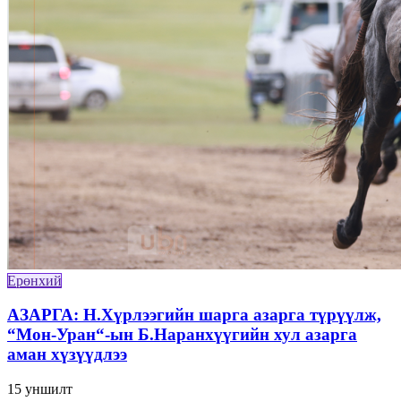
Ерөнхий
АЗАРГА: Н.Хүрлээгийн шарга азарга түрүүлж,
“Мон-Уран“-ын Б.Наранхүүгийн хул азарга
аман хүзүүдлээ
15
уншилт