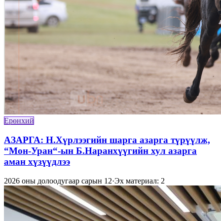
Ерөнхий
АЗАРГА: Н.Хүрлээгийн шарга азарга түрүүлж,
“Мон-Уран“-ын Б.Наранхүүгийн хул азарга
аман хүзүүдлээ
2026 оны долоодугаар сарын 12
·
Эх материал: 2