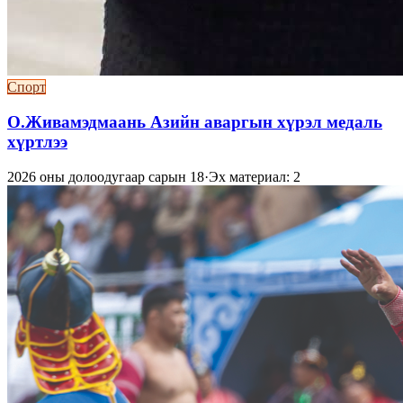
Спорт
О.Живамэдмаань Азийн аваргын хүрэл медаль
хүртлээ
2026 оны долоодугаар сарын 18
·
Эх материал: 2