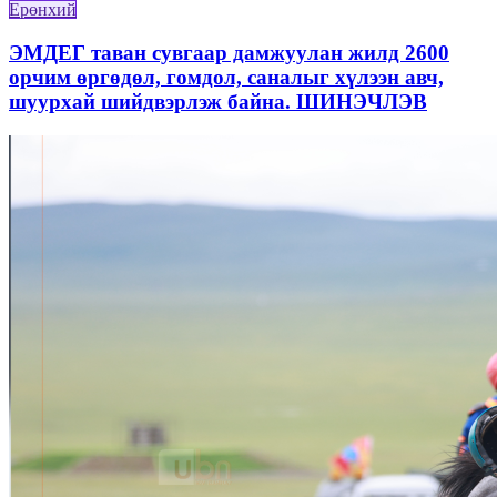
Ерөнхий
ЭМДЕГ таван сувгаар дамжуулан жилд 2600
орчим өргөдөл, гомдол, саналыг хүлээн авч,
шуурхай шийдвэрлэж байна. ШИНЭЧЛЭВ