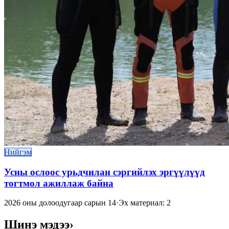
Нийгэм
Усны ослоос урьдчилан сэргийлэх эргүүлүүд
тогтмол ажиллаж байна
2026 оны долоодугаар сарын 14
·
Эх материал: 2
Шинэ мэдээ
›