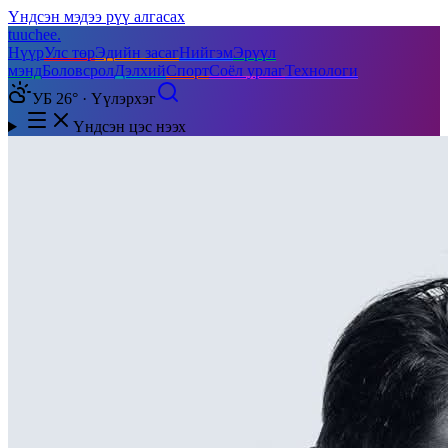
Үндсэн мэдээ рүү алгасах
tuuchee
.
Нүүр
Улс төр
Эдийн засаг
Нийгэм
Эрүүл
мэнд
Боловсрол
Дэлхий
Спорт
Соёл урлаг
Технологи
УБ 26° · Үүлэрхэг
Үндсэн цэс нээх