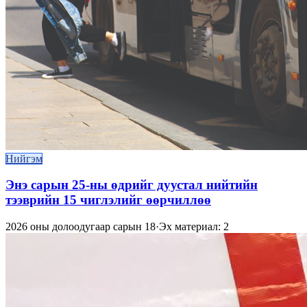
Нийгэм
Энэ сарын 25-ны өдрийг дуустал нийтийн
тээврийн 15 чиглэлийг өөрчиллөө
2026 оны долоодугаар сарын 18
·
Эх материал: 2