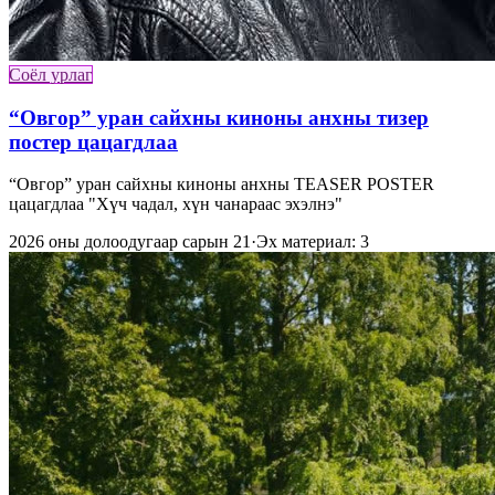
Соёл урлаг
“Овгор” уран сайхны киноны анхны тизер
постер цацагдлаа
“Овгор” уран сайхны киноны анхны TEASER POSTER
цацагдлаа "Хүч чадал, хүн чанараас эхэлнэ"
2026 оны долоодугаар сарын 21
·
Эх материал: 3