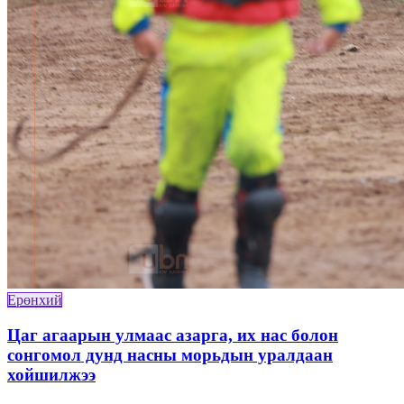
Ерөнхий
Цаг агаарын улмаас азарга, их нас болон
сонгомол дунд насны морьдын уралдаан
хойшилжээ