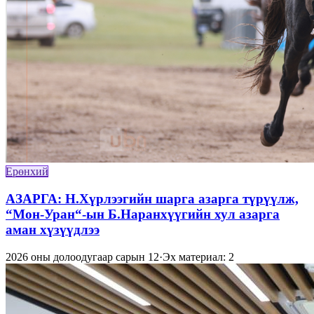
Ерөнхий
АЗАРГА: Н.Хүрлээгийн шарга азарга түрүүлж,
“Мон-Уран“-ын Б.Наранхүүгийн хул азарга
аман хүзүүдлээ
2026 оны долоодугаар сарын 12
·
Эх материал: 2