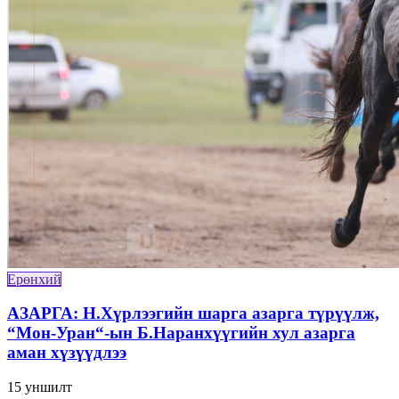
Ерөнхий
АЗАРГА: Н.Хүрлээгийн шарга азарга түрүүлж,
“Мон-Уран“-ын Б.Наранхүүгийн хул азарга
аман хүзүүдлээ
15
уншилт