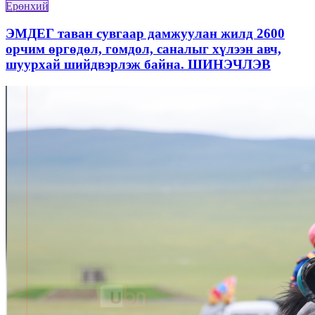
Ерөнхий
ЭМДЕГ таван сувгаар дамжуулан жилд 2600
орчим өргөдөл, гомдол, саналыг хүлээн авч,
шуурхай шийдвэрлэж байна. ШИНЭЧЛЭВ