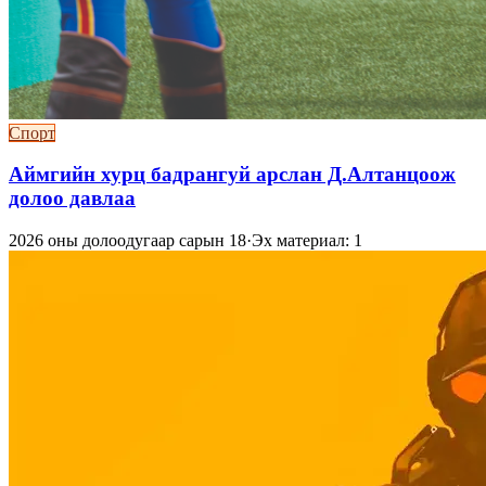
Спорт
Аймгийн хурц бадрангуй арслан Д.Алтанцоож
долоо давлаа
2026 оны долоодугаар сарын 18
·
Эх материал: 1