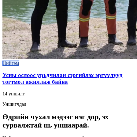
Нийгэм
Усны ослоос урьдчилан сэргийлэх эргүүлүүд
тогтмол ажиллаж байна
14
уншилт
Уншигчдад
Өдрийн чухал мэдээг нэг дор, эх
сурвалжтай нь уншаарай.