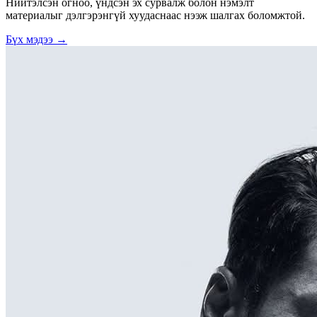
Нийтэлсэн огноо, үндсэн эх сурвалж болон нэмэлт
материалыг дэлгэрэнгүй хуудаснаас нээж шалгах боломжтой.
Бүх мэдээ →