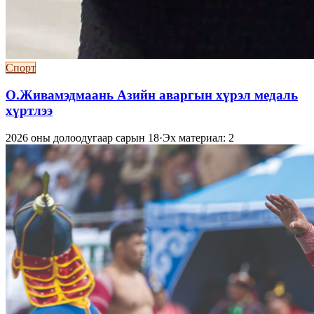
Спорт
О.Живамэдмаань Азийн аваргын хүрэл медаль
хүртлээ
2026 оны долоодугаар сарын 18
·
Эх материал: 2