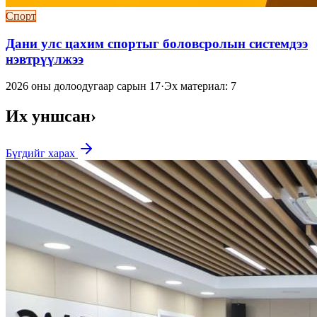
Спорт
Дани улс цахим спортыг боловсролын системдээ
нэвтрүүлжээ
2026 оны долоодугаар сарын 17
·
Эх материал: 7
Их уншсан
›
Бүгдийг харах