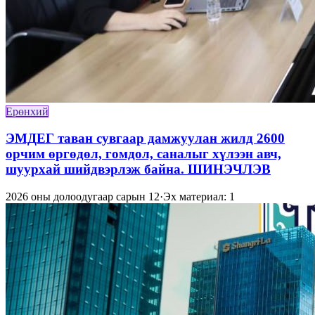
Ерөнхий
ЭМДЕГ таван сувгаар дамжуулан жилд 2600
орчим өргөдөл, гомдол, саналыг хүлээн авч,
шуурхай шийдвэрлэж байна. ШИНЭЧЛЭВ
2026 оны долоодугаар сарын 12
·
Эх материал: 1