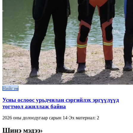
Нийгэм
Усны ослоос урьдчилан сэргийлэх эргүүлүүд
тогтмол ажиллаж байна
2026 оны долоодугаар сарын 14
·
Эх материал: 2
Шинэ мэдээ
›