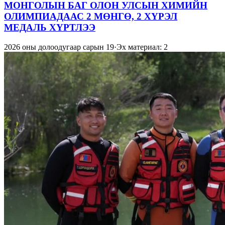
МОНГОЛЫН БАГ ОЛОН УЛСЫН ХИМИЙН
ОЛИМПИАДААС 2 МӨНГӨ, 2 ХҮРЭЛ
МЕДАЛЬ ХҮРТЛЭЭ
2026 оны долоодугаар сарын 19
·
Эх материал: 2