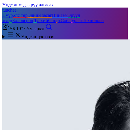
Үндсэн мэдээ рүү алгасах
tuuchee
.
Нүүр
Улс төр
Эдийн засаг
Нийгэм
Эрүүл
мэнд
Боловсрол
Дэлхий
Спорт
Соёл урлаг
Технологи
УБ 19° · Үүлэрхэг
Үндсэн цэс нээх