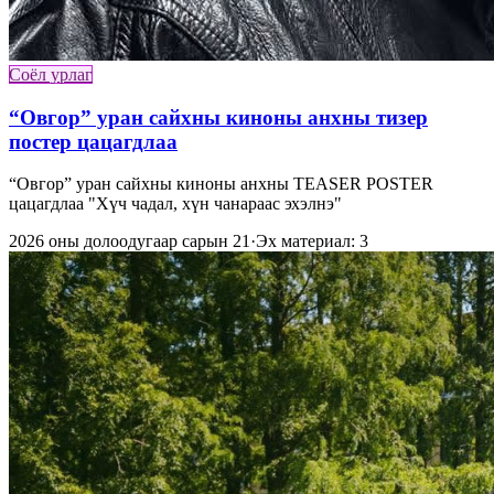
Соёл урлаг
“Овгор” уран сайхны киноны анхны тизер
постер цацагдлаа
“Овгор” уран сайхны киноны анхны TEASER POSTER
цацагдлаа "Хүч чадал, хүн чанараас эхэлнэ"
2026 оны долоодугаар сарын 21
·
Эх материал: 3