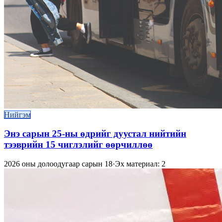
Нийгэм
Энэ сарын 25-ны өдрийг дуустал нийтийн
тээврийн 15 чиглэлийг өөрчиллөө
2026 оны долоодугаар сарын 18
·
Эх материал: 2